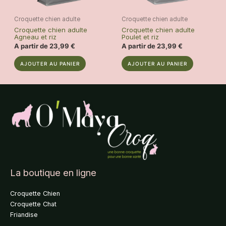
Croquette chien adulte
Croquette chien adulte
Croquette chien adulte
Croquette chien adulte
Agneau et riz
Poulet et riz
A partir de
23,99
€
A partir de
23,99
€
Ce
Ce
AJOUTER AU PANIER
AJOUTER AU PANIER
produit
produit
a
a
plusieurs
plusieurs
variations.
variations.
Les
Les
options
options
peuvent
peuvent
être
être
choisies
choisies
sur
sur
La boutique en ligne
la
la
page
page
Croquette Chien
du
du
Croquette Chat
produit
produit
Friandise