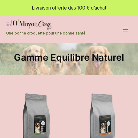
Aller
Livraison offerte dès 100 € d’achat
au
contenu
Une bonne croquette pour une bonne santé
Gamme Equilibre Naturel