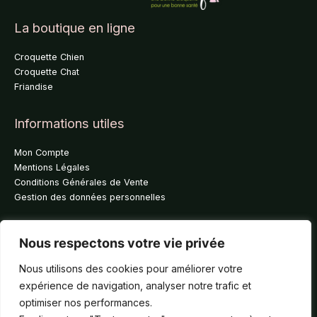
La boutique en ligne
Croquette Chien
Croquette Chat
Friandise
Informations utiles
Mon Compte
Mentions Légales
Conditions Générales de Vente
Gestion des données personnelles
A propos de nous
Nous respectons votre vie privée
Qui sommes nous ?
La boutique
Nous utilisons des cookies pour améliorer votre
Partenaires
expérience de navigation, analyser notre trafic et
Contact
optimiser nos performances.