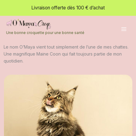
Qui sommes nous ?
Aller
Livraison offerte dès 100 € d’achat
au
Chez O’Maya Croq, tout part d’une conviction simple :
contenu
Une bonne croquette pour une bonne santé.
Parce que pour moi, les animaux ne sont pas “juste des animaux” : ils
sont des membres à part entière de ma famille.
Une bonne croquette pour une bonne santé
Le nom O’Maya vient tout simplement de l’une de mes chattes.
Une magnifique Maine Coon qui fait toujours partie de mon
quotidien.