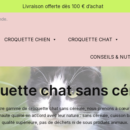
Livraison offerte dès 100 € d’achat
nde.
CROQUETTE CHIEN
CROQUETTE CHAT
CONSEILS & NU
uette chat sans cé
re gamme de croquette chat sans céréale, nous prenons à cœur l
te qualité en accord avec leur nature : sans céréale, cuisson ba
qualité supérieure, pas de déchets ni de sous produits animaux.