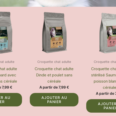
hat adulte
Croquette chat adulte
Croquette cha
hat adulte
Croquette chat adulte
Croquette cha
anard avec
Dinde et poulet sans
stérilisé Sau
ns céréale
céréale
poisson bla
céréal
de
7,99
€
A partir de
7,99
€
A partir de
Ce
Ce
ER AU
AJOUTER AU
produit
produit
IER
PANIER
AJOUTER
a
a
PANIE
plusieurs
plusieurs