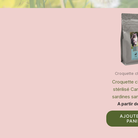
Croquette c
Croquette c
stérilisé C
sardines sa
A partir 
AJOUT
PAN