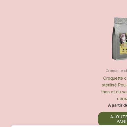
Croquette c
Croquette c
stérilisé Pou
thon et du s
céré
A partir 
AJOUT
PAN