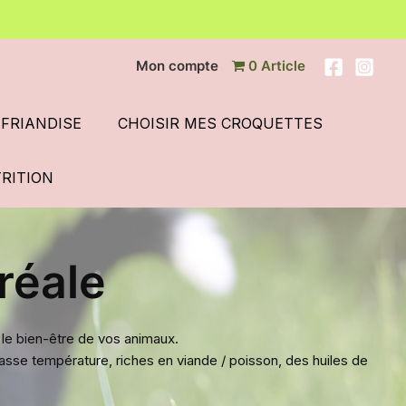
Mon compte
0 Article
FRIANDISE
CHOISIR MES CROQUETTES
TRITION
réale
e bien-être de vos animaux.
sse température, riches en viande / poisson, des huiles de