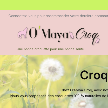
Aller
au
contenu
Connectez-vous pour recommander votre dernière comma
Une bonne croquette pour une bonne santé
Croq
Chez O’Maya Croq, avec not
Nous vous proposons des croquettes 100 % naturelles de hau