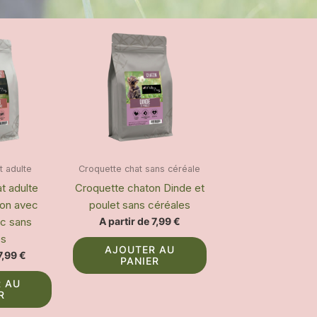
t adulte
Croquette chat sans céréale
t adulte
Croquette chaton Dinde et
mon avec
poulet sans céréales
nc sans
A partir de
7,99
€
es
Ce
AJOUTER AU
7,99
€
produit
PANIER
Ce
a
 AU
produit
plusieurs
R
a
variations.