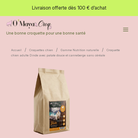
Aller
Livraison offerte dès 100 € d’achat
au
contenu
Une bonne croquette pour une bonne santé
/
/
/
Accueil
Croquettes chien
Gamme Nutrition naturelle
Croquette
chien adulte Dinde avec patate douce et canneberge sans céréale