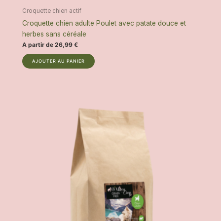
Croquette chien actif
Croquette chien adulte Poulet avec patate douce et
herbes sans céréale
A partir de
26,99
€
C
AJOUTER AU PANIER
e
p
r
o
d
u
i
t
a
p
l
u
s
i
e