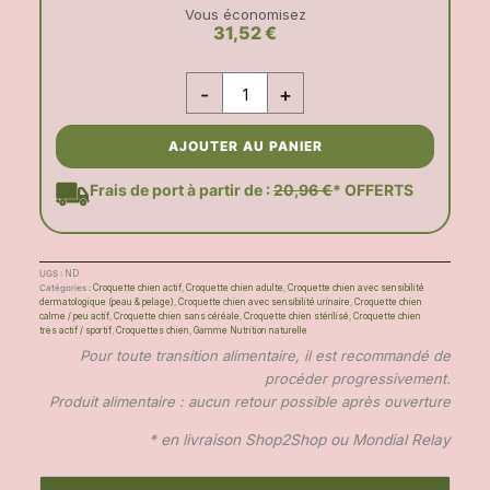
Vous économisez
31,52 €
-
+
AJOUTER AU PANIER
Frais de port à partir de :
20,96 €
* OFFERTS
UGS :
ND
Catégories :
Croquette chien actif
,
Croquette chien adulte
,
Croquette chien avec sensibilité
dermatologique (peau & pelage)
,
Croquette chien avec sensibilité urinaire
,
Croquette chien
calme / peu actif
,
Croquette chien sans céréale
,
Croquette chien stérilisé
,
Croquette chien
très actif / sportif
,
Croquettes chien
,
Gamme Nutrition naturelle
Pour toute transition alimentaire, il est recommandé de
procéder progressivement.
Produit alimentaire : aucun retour possible après ouverture
* en livraison Shop2Shop ou Mondial Relay