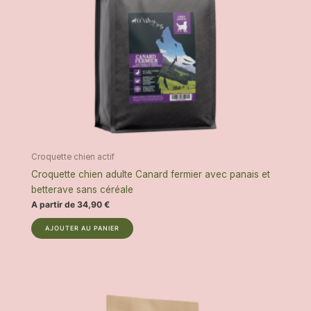
i
l
o
u
n
s
s
i
p
e
e
u
u
r
v
s
e
v
n
a
Croquette chien actif
t
r
Croquette chien adulte Canard fermier avec panais et
ê
i
betterave sans céréale
t
a
A partir de
34,90
€
r
t
e
i
C
AJOUTER AU PANIER
c
o
e
h
n
p
o
s
r
i
.
o
s
L
d