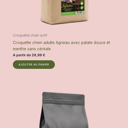
u
r
s
v
a
Croquette chien actif
r
Croquette chien adulte Agneau avec patate douce et
i
menthe sans céréale
a
A partir de
26,99
€
t
i
C
AJOUTER AU PANIER
o
e
n
p
s
r
.
o
L
d
e
u
s
i
o
t
p
a
t
p