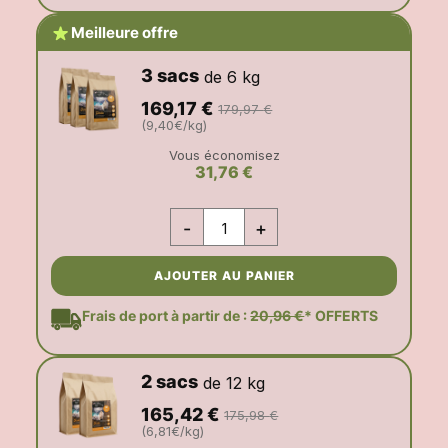
Meilleure offre
3 sacs
de 6 kg
169,17
€
179,97
€
(9,40€/kg)
Vous économisez
31,76 €
-
+
AJOUTER AU PANIER
Frais de port à partir de :
20,96 €
* OFFERTS
2 sacs
de 12 kg
165,42
€
175,98
€
(6,81€/kg)