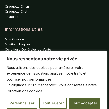
e
u
d
v
Croquette Chien
u
e
Croquette Chat
p
n
Friandise
r
t
o
ê
Informations utiles
d
t
u
r
Mon Compte
i
e
Mentions Légales
t
c
Conditions Générales de Vente
h
Gestion des données personnelles
Nous respectons votre vie privée
o
i
A propos de nous
Nous utilisons des cookies pour améliorer votre
s
expérience de navigation, analyser notre trafic et
Qui sommes nous ?
i
La boutique
optimiser nos performances.
e
Partenaires
En cliquant sur "Tout accepter", vous consentez à notre
s
Contact
utilisation des cookies.
s
Copyright © 2026 O'Maya Croq
u
r
Personnaliser
Tout rejeter
Tout accepter
Conception :
Claire & Claire
l