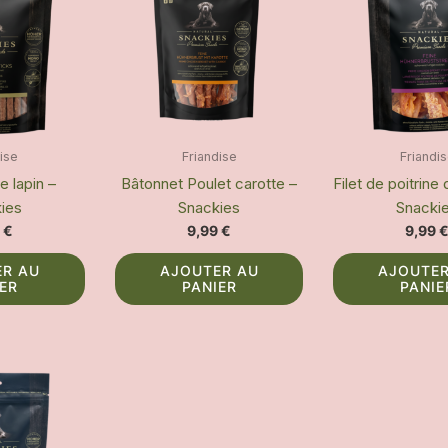
dise
Friandise
Friandi
e lapin –
Bâtonnet Poulet carotte –
Filet de poitrine
ies
Snackies
Snacki
9
€
9,99
€
9,99
ER AU
AJOUTER AU
AJOUTER
IER
PANIER
PANIE