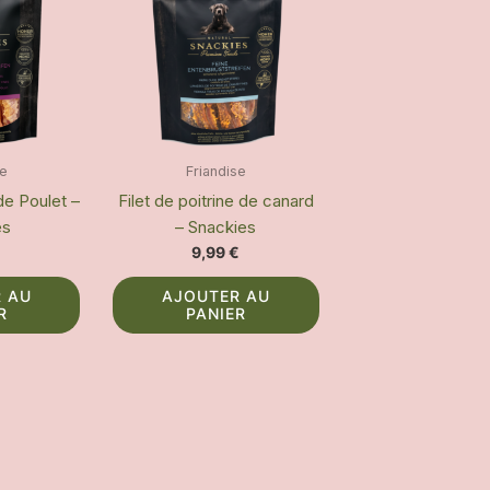
se
Friandise
 de Poulet –
Filet de poitrine de canard
es
– Snackies
€
9,99
€
 AU
AJOUTER AU
R
PANIER