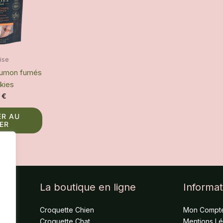
dise
aumon fumés
kies
9
€
ER AU
IER
La boutique en ligne
Informat
Croquette Chien
Mon Compt
Croquette Chat
Mentions L