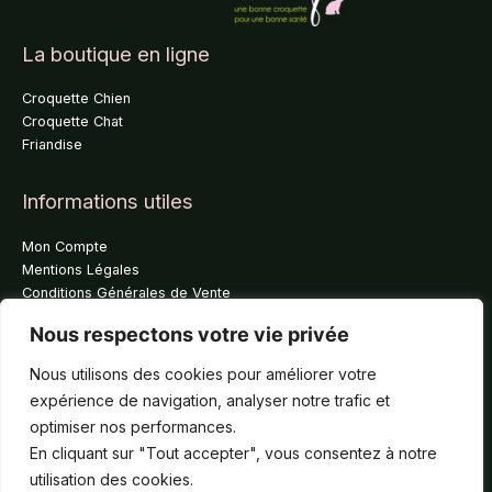
La boutique en ligne
Croquette Chien
Croquette Chat
Friandise
Informations utiles
Mon Compte
Mentions Légales
Conditions Générales de Vente
Gestion des données personnelles
Nous respectons votre vie privée
A propos de nous
Nous utilisons des cookies pour améliorer votre
expérience de navigation, analyser notre trafic et
Qui sommes nous ?
La boutique
optimiser nos performances.
Partenaires
En cliquant sur "Tout accepter", vous consentez à notre
Contact
utilisation des cookies.