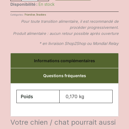
a
Disponibilité :
En stock
n
t
Catégories :
Friandise
,
Snackies
i
Pour toute transition alimentaire, il est recommandé de
t
procéder progressivement.
é
Produit alimentaire : aucun retour possible après ouverture
d
* en livraison Shop2Shop ou Mondial Relay
e
F
i
Informations complémentaires
l
e
t
Questions fréquentes
d
e
p
o
Poids
0,170 kg
i
t
r
i
Votre chien / chat pourrait aussi
n