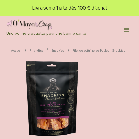
poitrine
Aller
Livraison offerte dès 100 € d’achat
de
au
Poulet
contenu
-
Snackies
Une bonne croquette pour une bonne santé
/
/
/
Accueil
Friandise
Snackies
Filet de poitrine de Poulet – Snackies