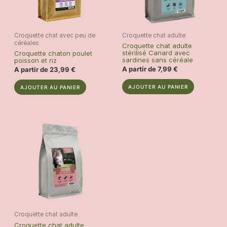
Croquette chat avec peu de
Croquette chat adulte
céréales
Croquette chat adulte
stérilisé Canard avec
Croquette chaton poulet
sardines sans céréale
poisson et riz
A partir de
7,99
€
A partir de
23,99
€
Ce
Ce
AJOUTER AU PANIER
AJOUTER AU PANIER
produit
produit
a
a
plusieurs
plusieurs
variations.
variations.
Les
Les
options
options
peuvent
peuvent
être
être
choisies
choisies
sur
sur
la
la
Croquette chat adulte
page
page
Croquette chat adulte
du
du