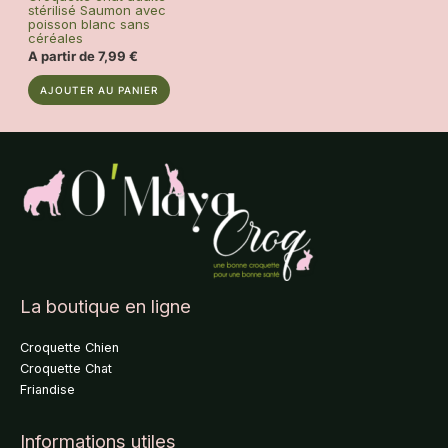
stérilisé Saumon avec
produit
produit
poisson blanc sans
céréales
A partir de
7,99
€
Ce
AJOUTER AU PANIER
produit
a
plusieurs
variations.
Les
options
peuvent
être
choisies
sur
La boutique en ligne
la
page
Croquette Chien
du
Croquette Chat
produit
Friandise
Informations utiles