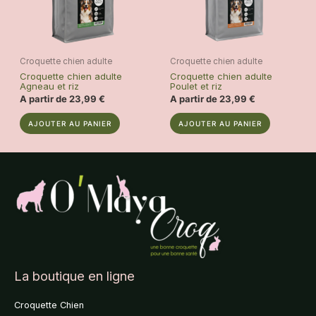
Croquette chien adulte
Croquette chien adulte
Croquette chien adulte
Croquette chien adulte
Agneau et riz
Poulet et riz
A partir de
23,99
€
A partir de
23,99
€
Ce
Ce
AJOUTER AU PANIER
AJOUTER AU PANIER
produit
produit
a
a
plusieurs
plusieurs
variations.
variations.
Les
Les
options
options
peuvent
peuvent
être
être
choisies
choisies
sur
sur
La boutique en ligne
la
la
page
page
Croquette Chien