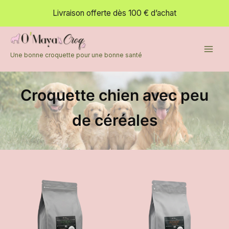
Aller
Livraison offerte dès 100 € d’achat
au
contenu
Une bonne croquette pour une bonne santé
Croquette chien avec peu
de céréales